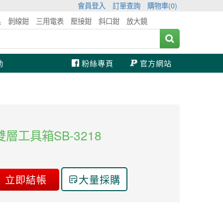
會員登入
訂單查詢
購物車(
0
)
具
剝線鉗
三用電表
壓接鉗
斜口鉗
放大鏡
動
粉絲專頁
官方網站
能雙層工具箱SB-3218
立即結帳
大量採購