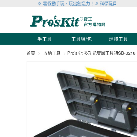
🌞 暑假動手玩，玩出創造力！🔬 科學玩具滿999折100 
手工具
工具組/包
焊接工具
Pro’sKit 多功能雙層工具箱SB-3218
首頁
收納工具