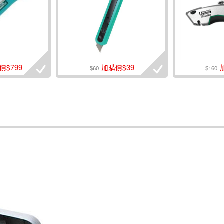
799
39
價$
加購價$
$60
$160