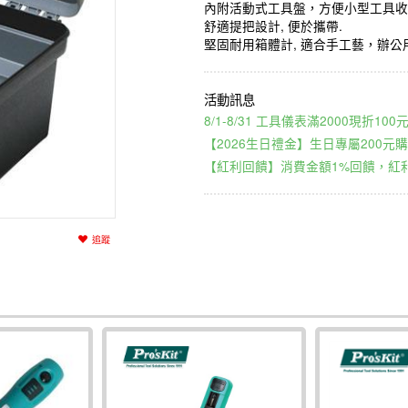
內附活動式工具盤，方便小型工具收
舒適提把設計, 便於攜帶.
堅固耐用箱體計, 適合手工藝，辦公
8/1-8/31 工具儀表滿2000現折1
【2026生日禮金】生日專屬200元購
【紅利回饋】消費金額1%回饋，紅利
追蹤