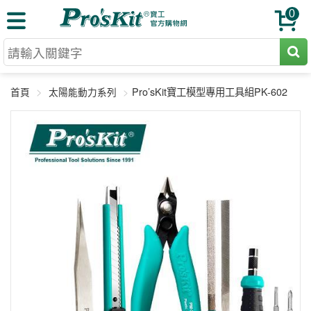
0
切割工具
Pro’sKit寶工模型專用工具組PK-602
首頁
太陽能動力系列
壓著鉗
收納工具
網路壓著鉗
工具組
電焊烙鐵
扳手工具
周邊配件
光纖系列
起子工具
烙鐵頭
三用電錶
A+B 組合
手鉗工具
通訊儀器
初階款8+
報價諮詢
放大工具
環境儀錶
中階款12＋
訂單查詢
舊換新方案
精密鑷子
各式鉤錶
高階挑戰款
售後服務
新品上市
綜合工具
驗電筆
課程教材
聯絡客服
工具組合
電動工具