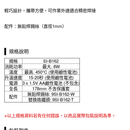
輕巧設計，攜帶方便，可作業外速適合精密焊接
配件：無鉛焊錫絲（直徑1mm）
規格說明
規格
SI-B162
消耗功率
最大. 8W
溫度
最高. 450°C (使用鹼性電池)
升溫速度
15-20秒 (使用鹼性電池)
電源
3 x 1.5V AA鹼性電池 (不包含)
全長
178mm 不含保護套
無鉛焊錫絲: 9SI-B162-W
配件
替換烙鐵頭: 9SI-B162-T
※以上規格資料若有任何錯誤，以商品實際包裝說明為準。