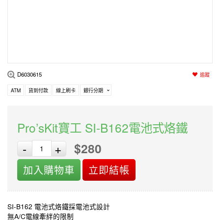
編程系列
科玩補件
家用網路
電磨/電鑽組
機器人系列
技術諮詢
居家修繕
高壓絕緣
小賽車系列
多合一系列
D6030615
追蹤
模型工具
ATM
貨到付款
線上刷卡
銀行分期
Pro’sKit寶工 SI-B162電池式烙鐵
$280
-
+
加入購物車
立即結帳
SI-B162 電池式烙鐵採電池式設計
無A/C電線牽絆的限制