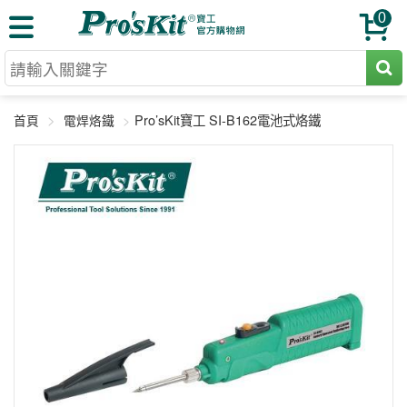
0
切割工具
Pro’sKit寶工 SI-B162電池式烙鐵
首頁
電焊烙鐵
壓著鉗
收納工具
網路壓著鉗
工具組
電焊烙鐵
扳手工具
周邊配件
光纖系列
起子工具
烙鐵頭
三用電錶
A+B 組合
手鉗工具
通訊儀器
初階款8+
報價諮詢
放大工具
環境儀錶
中階款12＋
訂單查詢
舊換新方案
精密鑷子
各式鉤錶
高階挑戰款
售後服務
新品上市
綜合工具
驗電筆
課程教材
聯絡客服
工具組合
電動工具