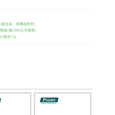
00元(組合品、特價品除外)
物金(滿1000元可使用)
1點折1元