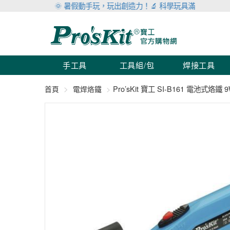
🌞 暑假動手玩，玩出創造力！🔬 科學玩具滿999折100 🛠 工
手工具
工具組/包
焊接工具
Pro’sKit 寶工 SI-B161 電池式烙鐵 
首頁
電焊烙鐵