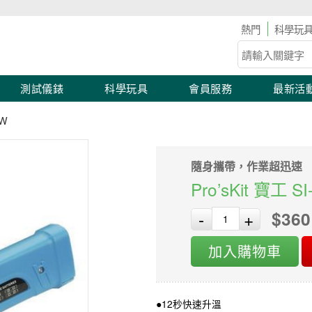
具儀表滿2,000 現折100！滿額優惠開跑！
科學玩
測試儀錶
科學玩具
會員服務
最新活
9W
隨身攜帶，作業超迅速
Pro’sKit 寶工 
$360
-
+
加入購物車
●12秒快速升溫