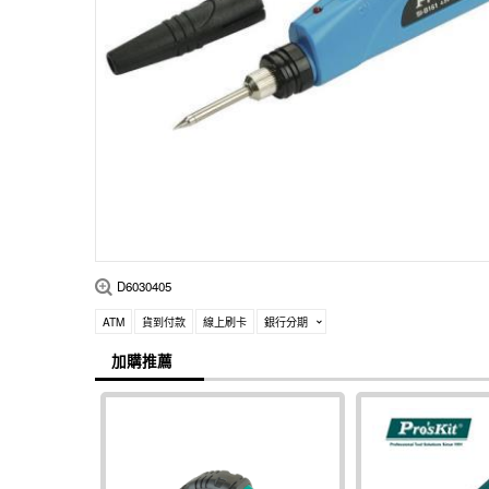
D6030405
ATM
貨到付款
線上刷卡
銀行分期
加購推薦