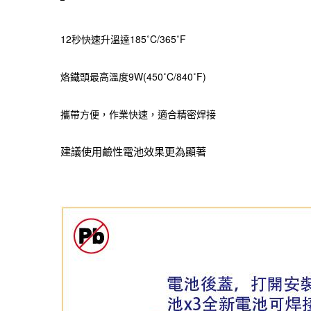
12秒快速升溫達185˚C/365˚F
烙鐵頭最高溫度9W(450˚C/840˚F)
攜帶方便，作業快速，適合精密焊接
建議使用鹼性電池效果更為顯著