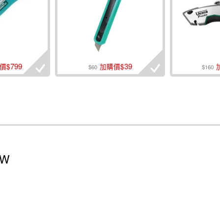
799
39
價$
加購價$
$60
$160
9W