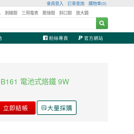
會員登入
訂單查詢
購物車(
0
)
具
剝線鉗
三用電表
壓接鉗
斜口鉗
放大鏡
動
粉絲專頁
官方網站
SI-B161 電池式烙鐵 9W
立即結帳
大量採購