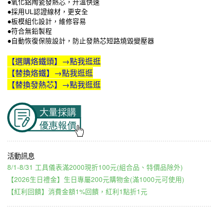
●氧化鋁陶瓷發熱芯，升溫快速
●採用UL認證線材，更安全
●板模組化設計，維修容易
●符合無鉛製程
●自動恢復保險設計，防止發熱芯短路燒毀變壓器
【選購烙鐵頭】→點我逛逛
【替換烙鐵】→點我逛逛
【替換發熱芯】→點我逛逛
8/1-8/31 工具儀表滿2000現折100元(組合品、特價品除外)
【2026生日禮金】生日專屬200元購物金(滿1000元可使用)
【紅利回饋】消費金額1%回饋，紅利1點折1元