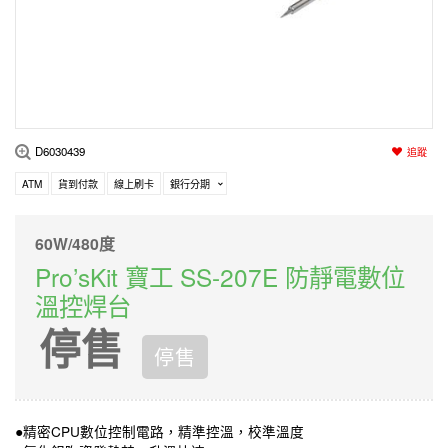
編程系列
科玩補件
家用網路
電磨/電鑽組
機器人系列
技術諮詢
居家修繕
高壓絕緣
小賽車系列
多合一系列
D6030439
追蹤
模型工具
ATM
貨到付款
線上刷卡
銀行分期
60W/480度
Pro’sKit 寶工 SS-207E 防靜電數位
溫控焊台
停售
停售
●精密CPU數位控制電路，精準控溫，校準溫度