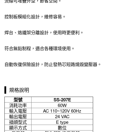
流線可堆疊外型，節省空間。
控制板模組化設計，維修容易。
焊台、烙鐵架分離設計，使用時更便利。
符合無鉛制程，適合各種環境使用。
自動恢復保險設計，防止發熱芯短路燒毀變壓器。
規格說明
型號
SS-207E
消耗功率
60W
輸入電壓
AC 110~120V 60Hz
輸出電壓
24 VAC
插頭型式
E type
顯示方式
數位