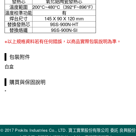
發熱芯
氧化鋁陶瓷發熱芯
溫度範圍
200°C~480°C（392°F~896°F）
溫度校準功能
有
焊台尺寸
145 X 90 X 120 mm
替換發熱芯
9SS-900N-HT
替換烙鐵
9SS-900N-SI
※以上規格資料若有任何錯誤，以商品實際包裝說明為準。
包裝附件
白盒
購買與保固說明
*
© 2017 Prokits Industries Co., LTD. 寶工實業股份有限公司 委託 良興股份