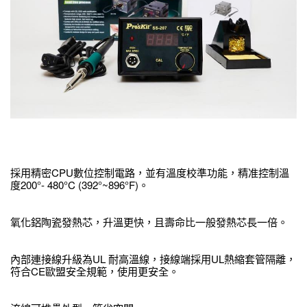
採用精密CPU數位控制電路，並有溫度校準功能，精准控制溫
度200°- 480°C (392°~896°F)。
氧化鋁陶瓷發熱芯，升溫更快，且壽命比一般發熱芯長一倍。
內部連接線升級為UL 耐高溫線，接線端採用UL熱縮套管隔離，
符合CE歐盟安全規範，使用更安全。