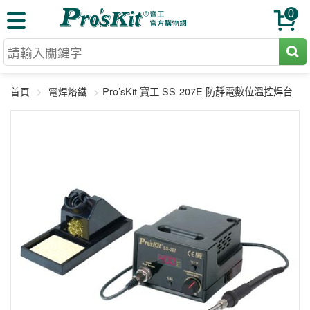
0
切割工具
Pro’sKit 寶工 SS-207E 防靜電數位溫控焊台
首頁
電焊烙鐵
壓著鉗
收納工具
網路壓著鉗
工具組
電焊烙鐵
扳手工具
周邊配件
光纖系列
起子工具
烙鐵頭
三用電錶
A+B 組合
手鉗工具
通訊儀器
初階款8+
報價諮詢
放大工具
環境儀錶
中階款12＋
訂單查詢
舊換新方案
精密鑷子
各式鉤錶
高階挑戰款
售後服務
新品上市
綜合工具
驗電筆
課程教材
聯絡客服
工具組合
電動工具