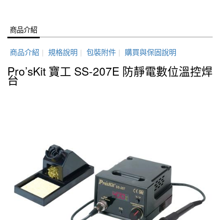
商品介紹
商品介紹
|
規格說明
|
包裝附件
|
購買與保固說明
Pro’sKit 寶工 SS-207E 防靜電數位溫控焊
台