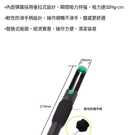
•內部彈簧採用後拉式設計，瞬間吸力持強，吸力達32Hg-cm
•軟性防滑手柄設計，操作順暢不滑手，握感更舒適
•替換式吸頭，經濟實惠，操作方便，清潔容易