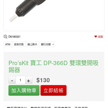
編程系列
科玩補件
家用網路
電磨/電鑽組
機器人系列
技術諮詢
居家修繕
高壓絕緣
小賽車系列
多合一系列
D6180321
追蹤
模型工具
ATM
貨到付款
線上刷卡
銀行分期
Pro’sKit 寶工 DP-366D 雙環雙開吸
錫器
$130
-
+
加入購物車
立即結帳