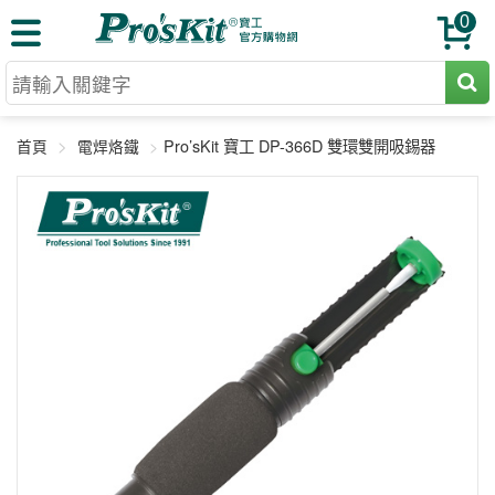
0
切割工具
Pro’sKit 寶工 DP-366D 雙環雙開吸錫器
首頁
電焊烙鐵
壓著鉗
收納工具
網路壓著鉗
工具組
電焊烙鐵
扳手工具
周邊配件
光纖系列
起子工具
烙鐵頭
三用電錶
A+B 組合
手鉗工具
通訊儀器
初階款8+
報價諮詢
放大工具
環境儀錶
中階款12＋
訂單查詢
舊換新方案
精密鑷子
各式鉤錶
高階挑戰款
售後服務
新品上市
綜合工具
驗電筆
課程教材
聯絡客服
工具組合
電動工具