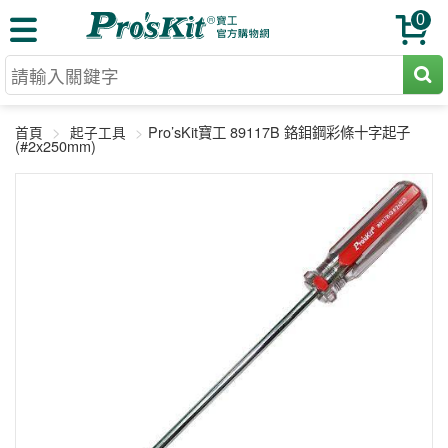
0
切割工具
Pro’sKit寶工 89117B 鉻鉬鋼彩條十字起子
首頁
起子工具
壓著鉗
(#2x250mm)
收納工具
網路壓著鉗
工具組
電焊烙鐵
扳手工具
周邊配件
光纖系列
起子工具
烙鐵頭
三用電錶
A+B 組合
手鉗工具
通訊儀器
初階款8+
報價諮詢
放大工具
環境儀錶
中階款12＋
訂單查詢
舊換新方案
精密鑷子
各式鉤錶
高階挑戰款
售後服務
新品上市
綜合工具
驗電筆
課程教材
聯絡客服
工具組合
電動工具