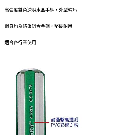
高強度雙色透明水晶手柄，外型精巧
鋼身均為鉻鉬釩合金鋼，堅硬耐用
適合各行業使用