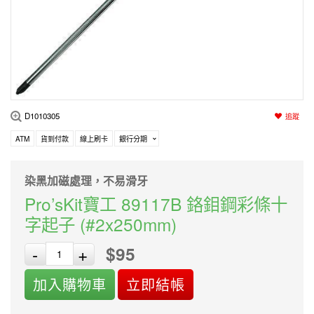
編程系列
科玩補件
家用網路
電磨/電鑽組
機器人系列
技術諮詢
居家修繕
高壓絕緣
小賽車系列
多合一系列
D1010305
追蹤
模型工具
ATM
貨到付款
線上刷卡
銀行分期
染黑加磁處理，不易滑牙
Pro’sKit寶工 89117B 鉻鉬鋼彩條十
字起子 (#2x250mm)
$95
-
+
加入購物車
立即結帳