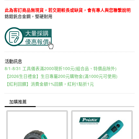
此為客訂商品無現貨，若交期較長或缺貨，會有專人與您聯繫說明
鉻鉬釩合金鋼，堅硬耐用
8/1-8/31 工具儀表滿2000現折100元(組合品、特價品除外)
【2026生日禮金】生日專屬200元購物金(滿1000元可使用)
【紅利回饋】消費金額1%回饋，紅利1點折1元
加購推薦