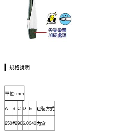
規格說明
單位: mm
A
B
C
D
E
包裝方式
250
#2
90
6.0
340
內盒