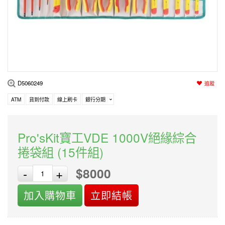
編程系列
科玩補件
家用網路
電磨/電鑽組
機器人系列
技術諮詢
居家修繕
高壓絕緣
小賽車系列
多合一系列
D5060249
追蹤
模型工具
ATM
貨到付款
線上刷卡
銀行分期
Pro'sKit寶工VDE 1000V絕緣綜合
捲袋組 (15件組)
$8000
-
+
加入購物車
立即結帳