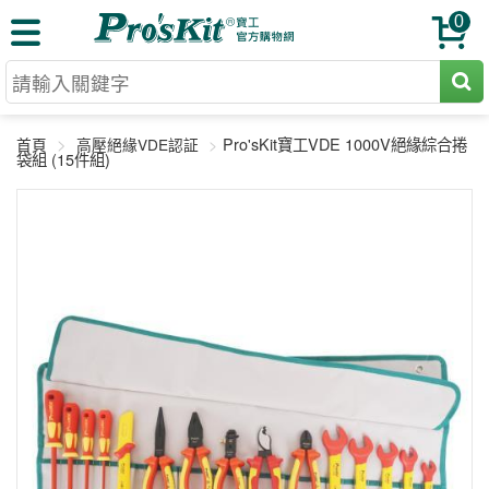
0
切割工具
Pro'sKit寶工VDE 1000V絕緣綜合捲
首頁
高壓絕緣VDE認証
壓著鉗
袋組 (15件組)
收納工具
網路壓著鉗
工具組
電焊烙鐵
扳手工具
周邊配件
光纖系列
起子工具
烙鐵頭
三用電錶
A+B 組合
手鉗工具
通訊儀器
初階款8+
報價諮詢
放大工具
環境儀錶
中階款12＋
訂單查詢
舊換新方案
精密鑷子
各式鉤錶
高階挑戰款
售後服務
新品上市
綜合工具
驗電筆
課程教材
聯絡客服
工具組合
電動工具