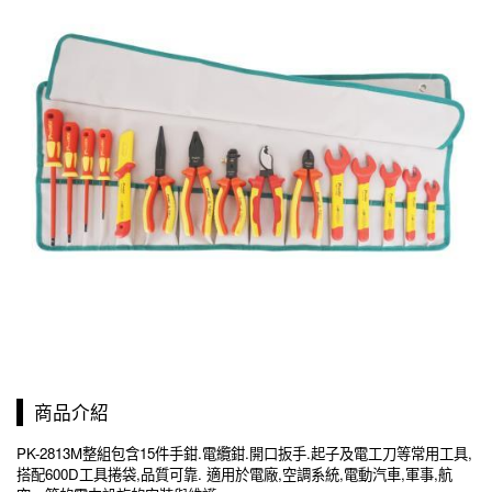
商品介紹
PK-2813M
整組包含
15
件
手鉗
.
電纜鉗
.
開口扳手
.
起子及電工刀等常用工具
,
搭配600D工具捲袋,品質可靠. 適用於電廠,空調系統,電動汽車,軍事,航