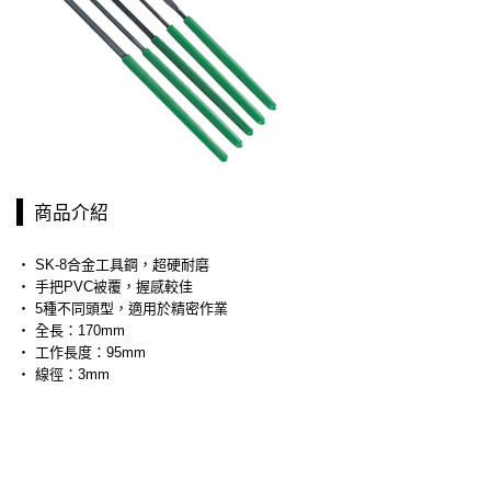
商品介紹
‧ SK-8合金工具鋼，超硬耐磨
‧ 手把PVC被覆，握感較佳
‧ 5種不同頭型，適用於精密作業
‧ 全長：170mm
‧ 工作長度：95mm
‧ 線徑：3mm