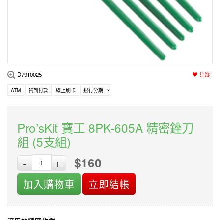
編程系列
科玩補件
家用網路
電磨/電鑽組
機器人系列
技術諮詢
居家修繕
高壓絕緣
小賽車系列
多合一系列
D7910025
追蹤
模型工具
ATM
貨到付款
線上刷卡
銀行分期
Pro’sKit 寶工 8PK-605A 精密銼刀
組 (5支組)
$160
-
+
加入購物車
立即結帳