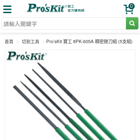
0
切割工具
Pro’sKit 寶工 8PK-605A 精密銼刀組 (5支組)
首頁
切割工具
壓著鉗
收納工具
網路壓著鉗
工具組
電焊烙鐵
扳手工具
周邊配件
光纖系列
起子工具
烙鐵頭
三用電錶
A+B 組合
手鉗工具
通訊儀器
初階款8+
報價諮詢
放大工具
環境儀錶
中階款12＋
訂單查詢
舊換新方案
精密鑷子
各式鉤錶
高階挑戰款
售後服務
新品上市
綜合工具
驗電筆
課程教材
聯絡客服
工具組合
電動工具