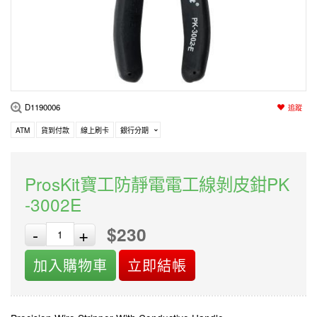
編程系列
科玩補件
家用網路
電磨/電鑽組
機器人系列
技術諮詢
居家修繕
高壓絕緣
小賽車系列
多合一系列
D1190006
追蹤
模型工具
ATM
貨到付款
線上刷卡
銀行分期
ProsKit寶工防靜電電工線剝皮鉗PK
-3002E
$230
-
+
加入購物車
立即結帳