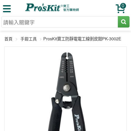
0
切割工具
ProsKit寶工防靜電電工線剝皮鉗PK-3002E
首頁
手鉗工具
壓著鉗
收納工具
網路壓著鉗
工具組
電焊烙鐵
扳手工具
周邊配件
光纖系列
起子工具
烙鐵頭
三用電錶
A+B 組合
手鉗工具
通訊儀器
初階款8+
報價諮詢
放大工具
環境儀錶
中階款12＋
訂單查詢
舊換新方案
精密鑷子
各式鉤錶
高階挑戰款
售後服務
新品上市
綜合工具
驗電筆
課程教材
聯絡客服
工具組合
電動工具