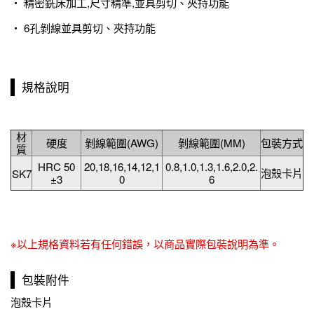
‧ 精密銑床加工,尺寸精準,並具剪切、夾持功能
‧ 6孔剝線並具剪切、夾持功能
規格說明
材
硬度
剝線範圍(AWG)
剝線範圍(MM)
包裝方式
質
HRC 50
20,18,16,14,12,1
0.8,1.0,1.3,1.6,2.0,2.
泡殼卡片
SK7
±3
0
6
※以上規格資料若有任何錯誤，以商品實際包裝說明為準。
包裝附件
泡殼卡片