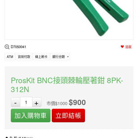
編程系列
科玩補件
家用網路
電磨/電鑽組
機器人系列
技術諮詢
居家修繕
高壓絕緣
小賽車系列
多合一系列
D7050041
追蹤
模型工具
ATM
貨到付款
線上刷卡
銀行分期
ProsKit BNC接頭棘輪壓著鉗 8PK-
312N
$900
-
+
市價$1000
加入購物車
立即結帳