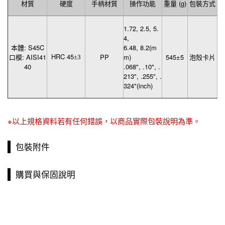
材質
硬度
手柄材質
重量 (g)
包裝方式
操作功能
1.72, 2.5, 5.
4,
本體: S45C
6.48, 8.2(m
HRC 45
口模: AISI41
545±5
泡殼卡片
PP
m)
±
3
40
.068", .10", .
213", .255", .
324"(inch)
※以上規格資料若有任何錯誤，以商品實際包裝說明為準。
包裝附件
購買與保固說明