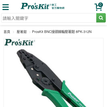
0
切割工具
ProsKit BNC接頭棘輪壓著鉗 8PK-312N
首頁
壓著鉗
壓著鉗
收納工具
網路壓著鉗
工具組
電焊烙鐵
扳手工具
周邊配件
光纖系列
起子工具
烙鐵頭
三用電錶
A+B 組合
手鉗工具
通訊儀器
初階款8+
報價諮詢
放大工具
環境儀錶
中階款12＋
訂單查詢
舊換新方案
精密鑷子
各式鉤錶
高階挑戰款
售後服務
新品上市
綜合工具
驗電筆
課程教材
聯絡客服
工具組合
電動工具