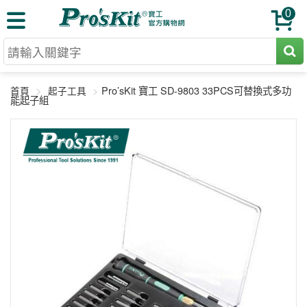
0
切割工具
Pro’sKit 寶工 SD-9803 33PCS可替換式多功
首頁
起子工具
壓著鉗
能起子組
收納工具
網路壓著鉗
工具組
電焊烙鐵
扳手工具
周邊配件
光纖系列
起子工具
烙鐵頭
三用電錶
A+B 組合
手鉗工具
通訊儀器
初階款8+
報價諮詢
放大工具
環境儀錶
中階款12＋
訂單查詢
舊換新方案
精密鑷子
各式鉤錶
高階挑戰款
售後服務
新品上市
綜合工具
驗電筆
課程教材
聯絡客服
工具組合
電動工具