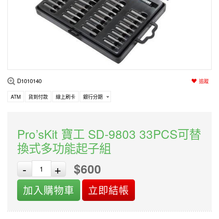
編程系列
科玩補件
家用網路
電磨/電鑽組
機器人系列
技術諮詢
居家修繕
高壓絕緣
小賽車系列
多合一系列
D1010140
追蹤
模型工具
ATM
貨到付款
線上刷卡
銀行分期
Pro’sKit 寶工 SD-9803 33PCS可替
換式多功能起子組
$600
-
+
加入購物車
立即結帳