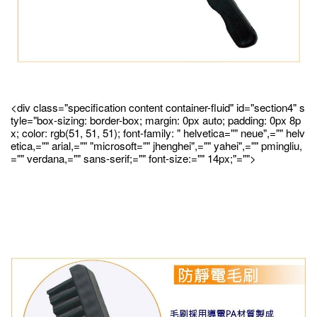
<div class="specification content container-fluid" id="section4" s
tyle="box-sizing: border-box; margin: 0px auto; padding: 0px 8p
x; color: rgb(51, 51, 51); font-family: " helvetica="" neue",="" helv
etica,="" arial,="" "microsoft="" jhenghei",="" yahei",="" pmingliu,
="" verdana,="" sans-serif;="" font-size:="" 14px;"="">