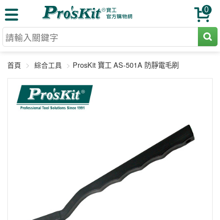
0
切割工具
ProsKit 寶工 AS-501A 防靜電毛刷
首頁
綜合工具
壓著鉗
收納工具
網路壓著鉗
工具組
電焊烙鐵
扳手工具
周邊配件
光纖系列
起子工具
烙鐵頭
三用電錶
A+B 組合
手鉗工具
通訊儀器
初階款8+
報價諮詢
放大工具
環境儀錶
中階款12＋
訂單查詢
舊換新方案
精密鑷子
各式鉤錶
高階挑戰款
售後服務
新品上市
綜合工具
驗電筆
課程教材
聯絡客服
工具組合
電動工具