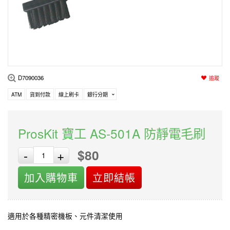
編程系列
科玩補件
家用網路
電磨/電鑽組
機器人系列
技術諮詢
居家修繕
高壓絕緣
小賽車系列
多合一系列
D7090036
追蹤
模型工具
ATM
貨到付款
線上刷卡
銀行分期
ProsKit 寶工 AS-501A 防靜電毛刷
$80
-
+
加入購物車
立即結帳
適用於各種精密機板、元件清潔使用