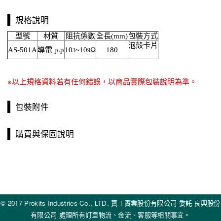
規格說明
型號
材質
阻抗係數
全長(mm)
包裝方式
泡殼卡片
AS-501A
導電 p.p
10
~10
Ω
180
3
9
※以上規格資料若有任何錯誤，以商品實際包裝說明為準。
包裝附件
購買與保固說明
© 2017 Prokits Industries Co., LTD. 寶工實業股份有限公司 委託 良興股份
有限公司 處理所有訂單物流、金流、客服等相關事宜。