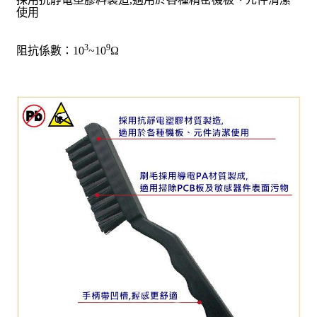
使用
3
9
阻抗係數：10
~10
Ω