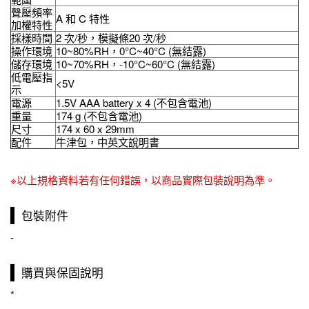
聲壓頻率
A 和 C 特性
加權特性
採樣時間
2 次/秒，模擬條20 次/秒
操作環境
10~80%RH，0°C~40°C (無結露)
儲存環境
10~70%RH，-10°C~60°C (無結露)
低電壓指
<5V
示
電源
1.5V AAA battery x 4 (不包含電池)
重量
174 g (不包含電池)
尺寸
174 x 60 x 29mm
配件
牛津包，中英文說明書
※以上規格資料若有任何錯誤，以商品實際包裝說明為準。
包裝附件
-
購買與保固說明
*