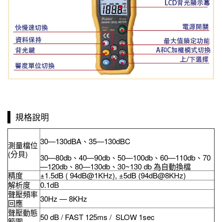
規格說明
30—130dBA、35—130dBC
測量檔位
(分貝)
30—80db、40—90db、50—100db、60—110db、70
—120db、80—130db、30~130 db 為自動換檔
精度
±1.5dB ( 94dB@1KHz), ±5dB (94dB@8KHz)
解析度
0.1dB
聲壓頻率
30Hz — 8KHz
回應
聲壓動態
50 dB / FAST 125ms / SLOW 1sec
範圍