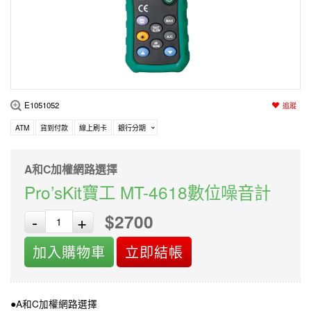
編程系列
科玩補件
家用網路
電磨/電鑽組
機器人系列
技術諮詢
居家修繕
高壓絕緣
小賽車系列
多合一系列
E1051052
追蹤
模型工具
ATM
貨到付款
線上刷卡
銀行分期
A和C加權網路選擇
Pro’sKit寶工 MT-4618數位噪音計
$2700
-
+
加入購物車
立即結帳
●A和C加權網路選擇