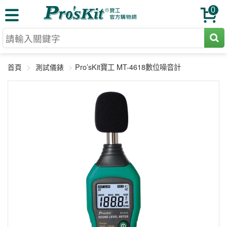
0
切割工具
Pro’sKit寶工 MT-4618數位噪音計
首頁
測試儀錶
壓著鉗
收納工具
網路壓著鉗
工具組
電焊烙鐵
扳手工具
周邊配件
光纖系列
起子工具
烙鐵頭
三用電錶
A+B 組合
手鉗工具
通訊儀器
初階款8+
報價諮詢
放大工具
環境儀錶
中階款12＋
訂單查詢
舊換新方案
精密鑷子
各式鉤錶
高階挑戰款
售後服務
新品上市
綜合工具
驗電筆
課程教材
聯絡客服
工具組合
電動工具