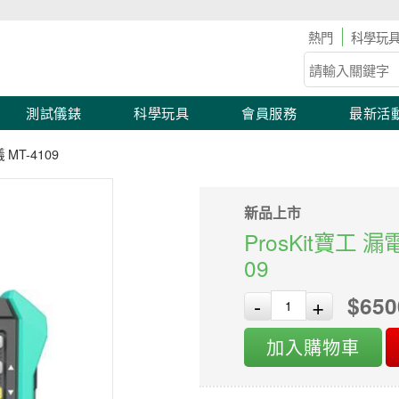
滿2,000 現折100！滿額優惠開跑！
科學玩
測試儀錶
科學玩具
會員服務
最新活
MT-4109
新品上市
ProsKit寶工
09
$650
-
+
加入購物車