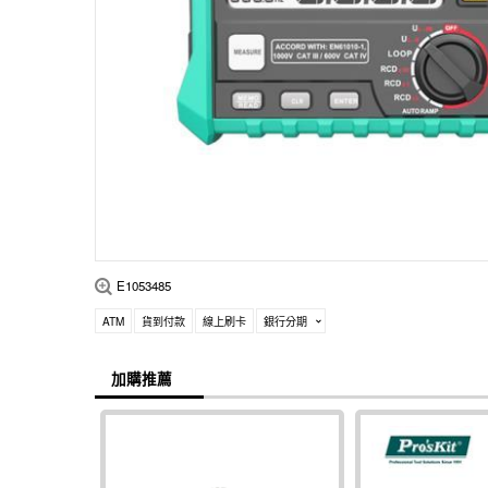
E1053485
ATM
貨到付款
線上刷卡
銀行分期
加購推薦