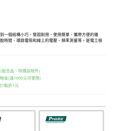
到一個結構小巧、堅固耐用、使用簡單、攜帶方便的儀
脫時間、環路電阻和線上的電壓、頻率測量等。是電工檢
00元(組合品、特價品除外)
物金(滿1000元可使用)
1點折1元