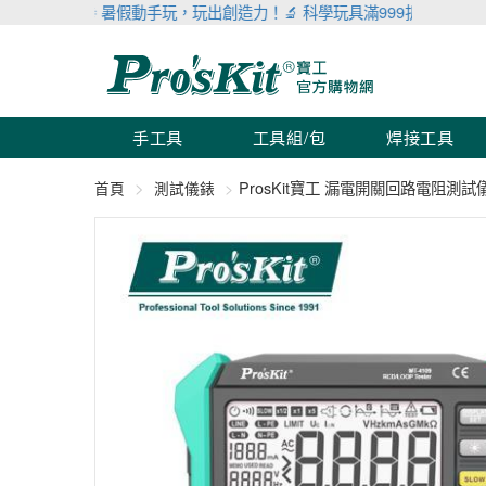
🌞 暑假動手玩，玩出創造力！🔬 科學玩具滿999折100 🛠 工具儀表
手工具
工具組/包
焊接工具
ProsKit寶工 漏電開關回路電阻測試儀 
首頁
測試儀錶