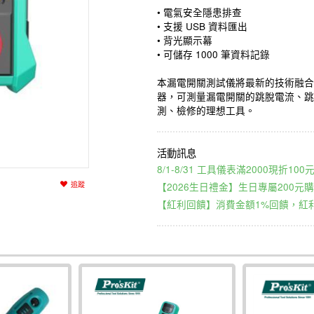
• 電氣安全隱患排查
• 支援 USB 資料匯出
• 背光顯示幕
• 可儲存 1000 筆資料記錄
本漏電開關測試儀將最新的技術融合
器，可測量漏電開關的跳脫電流、跳
測、檢修的理想工具。
8/1-8/31 工具儀表滿2000現折1
【2026生日禮金】生日專屬200元購
追蹤
【紅利回饋】消費金額1%回饋，紅利