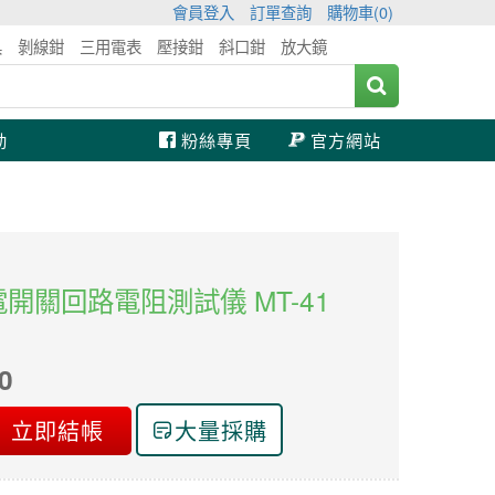
會員登入
訂單查詢
購物車(
0
)
具
剝線鉗
三用電表
壓接鉗
斜口鉗
放大鏡
動
粉絲專頁
官方網站
 漏電開關回路電阻測試儀 MT-41
0
立即結帳
大量採購