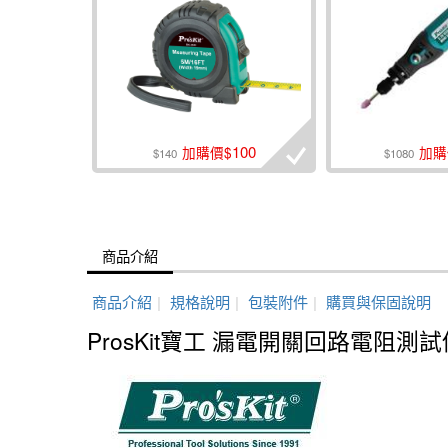
100
加購價$
加購
$140
$1080
商品介紹
商品介紹
|
規格說明
|
包裝附件
|
購買與保固說明
ProsKit寶工 漏電開關回路電阻測試儀 