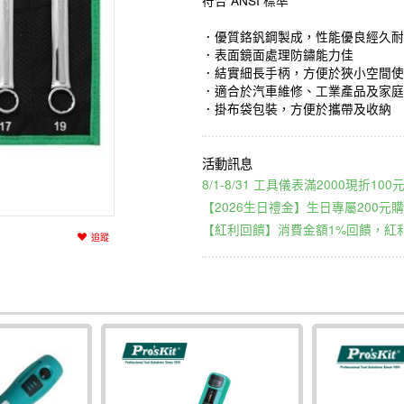
符合 ANSI 標準
．優質鉻釩鋼製成，性能優良經久耐
．表面鏡面處理防鏽能力佳
．結實細長手柄，方便於狹小空間使
．適合於汽車維修、工業產品及家庭
．掛布袋包裝，方便於攜帶及收納
8/1-8/31 工具儀表滿2000現折1
【2026生日禮金】生日專屬200元購
【紅利回饋】消費金額1%回饋，紅利
追蹤