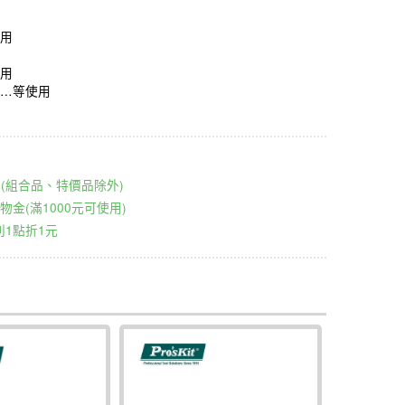
用
用
…等使用
00元(組合品、特價品除外)
物金(滿1000元可使用)
1點折1元