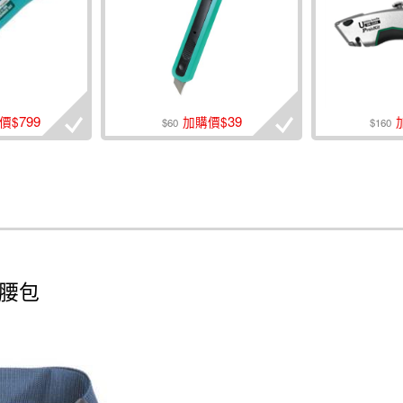
799
39
價$
加購價$
$60
$160
工具腰包