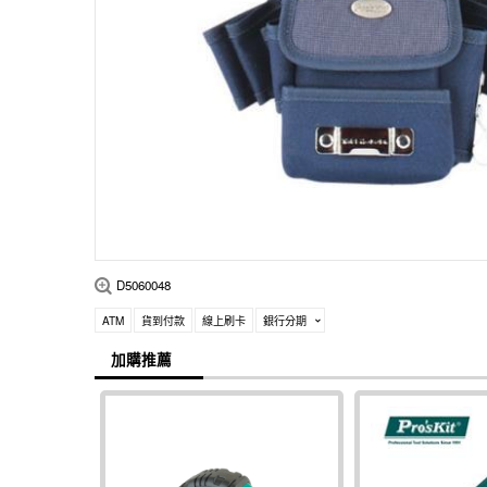
D5060048
ATM
貨到付款
線上刷卡
銀行分期
加購推薦