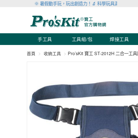
🌞 暑假動手玩，玩出創造力！🔬 科學玩具滿999折100 🛠 
手工具
工具組/包
焊接工具
Pro’sKit 寶工 ST-2012H 二合一工
首頁
收納工具