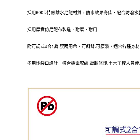
採用600D特級離水尼龍材質，防水效果奇佳，配合防潑
採用厚實仿尼龍布製造，耐磨、耐用
附可調式2合1肩.腰兩用帶，可斜背.可腰繫，適合各種身
多用途袋口設計，適合機電配線.電腦修護.土木工程人員使