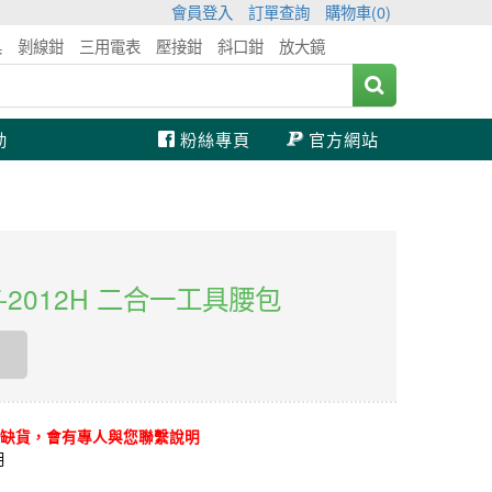
會員登入
訂單查詢
購物車(
0
)
具
剝線鉗
三用電表
壓接鉗
斜口鉗
放大鏡
動
粉絲專頁
官方網站
 ST-2012H 二合一工具腰包
缺貨，會有專人與您聯繫說明
​