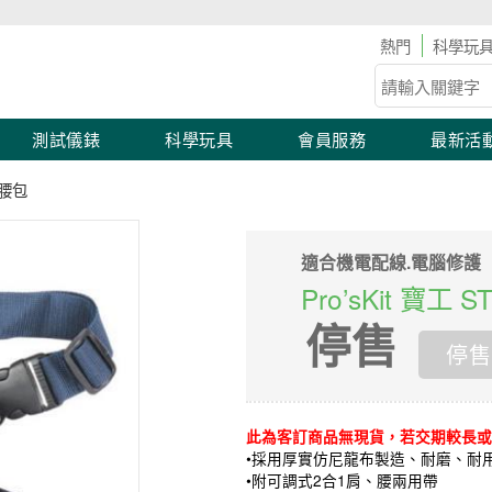
工具儀表滿2,000 現折100！滿額優惠開跑！
科學玩
測試儀錶
科學玩具
會員服務
最新活
具腰包
適合機電配線.電腦修護
Pro’sKit 寶工
停售
停售
此為客訂商品無現貨，若交期較長或
•採用厚實仿尼龍布製造、耐磨、耐用
​•附可調式2合1肩、腰兩用帶