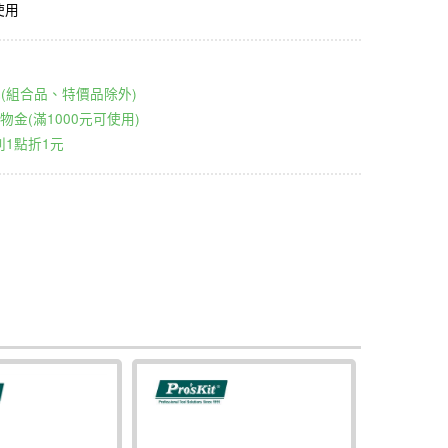
使用
00元(組合品、特價品除外)
物金(滿1000元可使用)
1點折1元