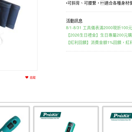
​•可斜背、可腰繫，適合各種身材
8/1-8/31 工具儀表滿2000現折1
【2026生日禮金】生日專屬200元購
【紅利回饋】消費金額1%回饋，紅利
追蹤