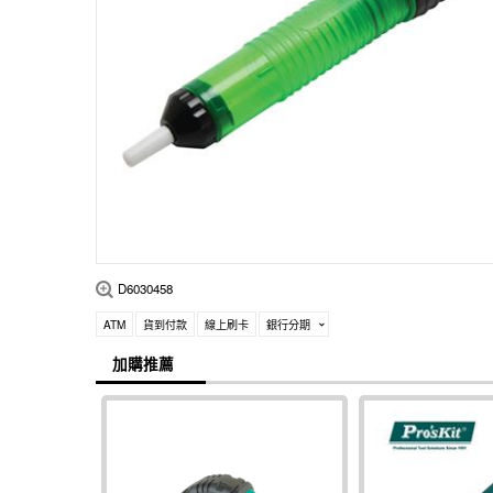
D6030458
ATM
貨到付款
線上刷卡
銀行分期
加購推薦