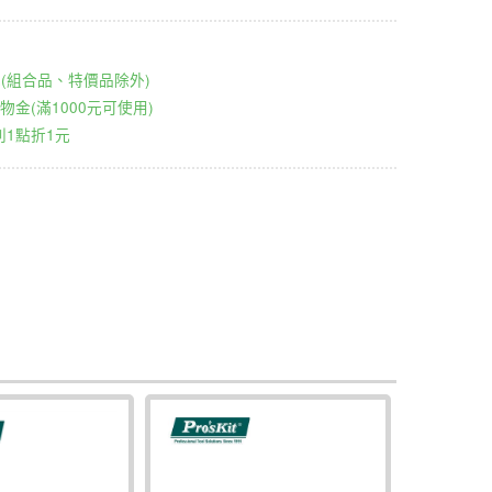
00元(組合品、特價品除外)
物金(滿1000元可使用)
1點折1元