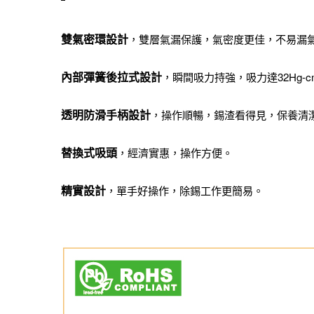
雙氣密環設計
，雙層氣漏保護，氣密度更佳，不易漏
內部彈簧後拉式設計
，瞬間吸力持強，吸力達32Hg-c
透明防滑手柄設計
，操作順暢，錫渣看得見，保養清
替換式吸頭
，經濟實惠，操作方便。
精實設計
，單手好操作，除錫工作更簡易。