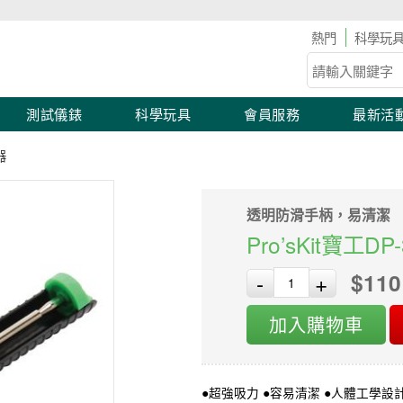
具儀表滿2,000 現折100！滿額優惠開跑！
科學玩
測試儀錶
科學玩具
會員服務
最新活
器
透明防滑手柄，易清潔
Pro’sKit寶工
$110
-
+
加入購物車
●超強吸力 ●容易清潔 ●人體工學設