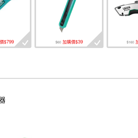
799
39
價$
加購價$
$60
$160
錫器