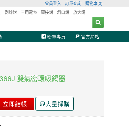
會員登入
訂單查詢
購物車(
0
)
具
剝線鉗
三用電表
壓接鉗
斜口鉗
放大鏡
動
粉絲專頁
官方網站
DP-366J 雙氣密環吸錫器
立即結帳
大量採購
計