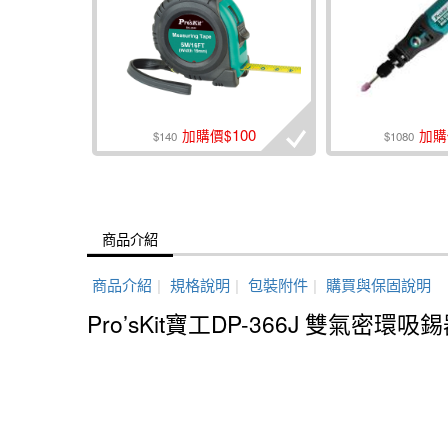
100
加購價$
加購
$140
$1080
商品介紹
商品介紹
|
規格說明
|
包裝附件
|
購買與保固說明
Pro’sKit寶工DP-366J 雙氣密環吸