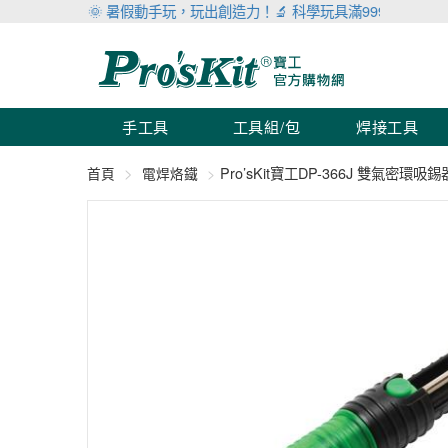
🌞 暑假動手玩，玩出創造力！🔬 科學玩具滿999折100 🛠 工
手工具
工具組/包
焊接工具
Pro’sKit寶工DP-366J 雙氣密環吸錫
首頁
電焊烙鐵