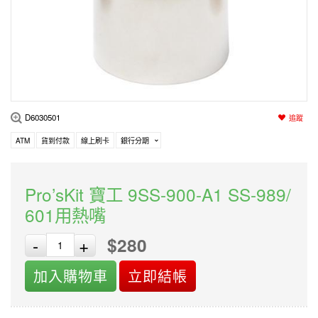
編程系列
科玩補件
家用網路
電磨/電鑽組
機器人系列
技術諮詢
居家修繕
高壓絕緣
小賽車系列
多合一系列
D6030501
追蹤
模型工具
ATM
貨到付款
線上刷卡
銀行分期
Pro’sKit 寶工 9SS-900-A1 SS-989/
601用熱嘴
$280
-
+
加入購物車
立即結帳