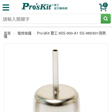
0
切割工具
Pro’sKit 寶工 9SS-900-A1 SS-989/601用熱
首頁
電焊烙鐵
壓著鉗
嘴
收納工具
網路壓著鉗
工具組
電焊烙鐵
扳手工具
周邊配件
光纖系列
起子工具
烙鐵頭
三用電錶
A+B 組合
手鉗工具
通訊儀器
初階款8+
報價諮詢
放大工具
環境儀錶
中階款12＋
訂單查詢
舊換新方案
精密鑷子
各式鉤錶
高階挑戰款
售後服務
新品上市
綜合工具
驗電筆
課程教材
聯絡客服
工具組合
電動工具