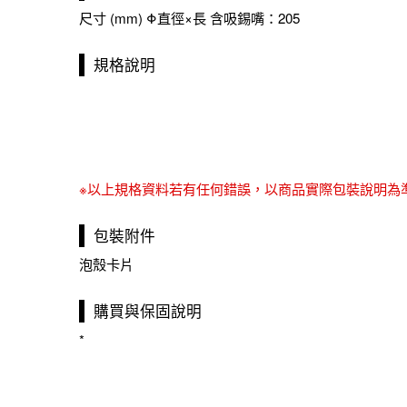
尺寸 (mm) Φ直徑×長 含吸錫嘴：205
規格說明
※以上規格資料若有任何錯誤，以商品實際包裝說明為
包裝附件
泡殼卡片
購買與保固說明
*