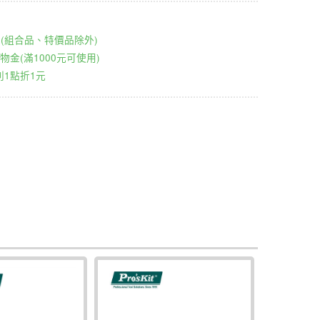
00元(組合品、特價品除外)
物金(滿1000元可使用)
1點折1元