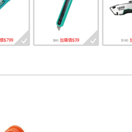
799
39
價$
加購價$
$60
$160