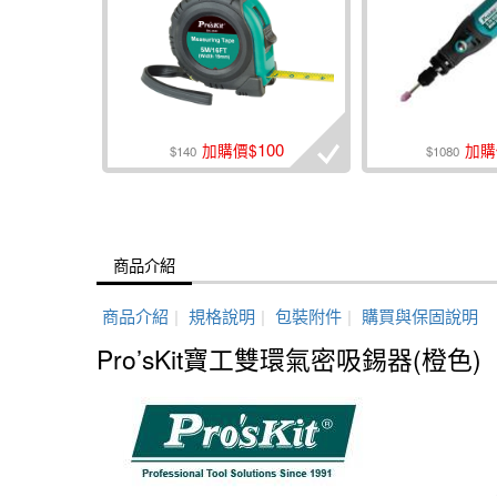
100
加購價$
加購
$140
$1080
商品介紹
商品介紹
|
規格說明
|
包裝附件
|
購買與保固說明
Pro’sKit寶工雙環氣密吸錫器(橙色)