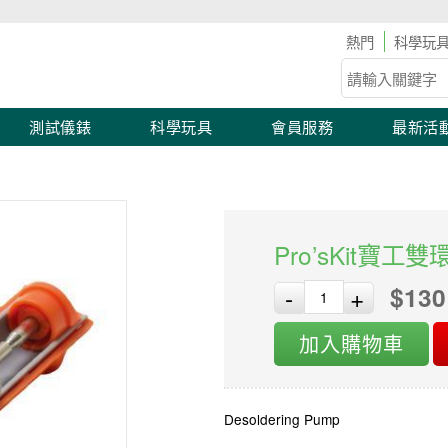
00 🛠 工具儀表滿2,000 現折100！滿額優惠開跑！
科學玩
測試儀錶
科學玩具
會員服務
最新活
Pro’sKit寶工
$130
-
+
加入購物車
Desoldering Pump