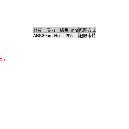
材質
吸力
總長: mm
包裝方式
ABS
30cm-Hg
205
泡殼卡片
準。