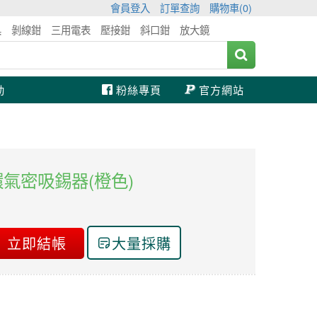
會員登入
訂單查詢
購物車(
0
)
具
剝線鉗
三用電表
壓接鉗
斜口鉗
放大鏡
動
粉絲專頁
官方網站
雙環氣密吸錫器(橙色)
立即結帳
大量採購