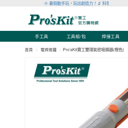
🌞 暑假動手玩，玩出創造力！🔬 科學玩具滿999折1
手工具
工具組/包
焊接工具
Pro’sKit寶工雙環氣密吸錫器(橙色)
首頁
電焊烙鐵