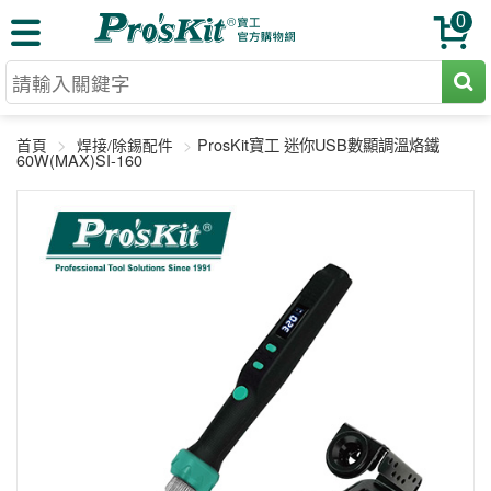
0
切割工具
ProsKit寶工 迷你USB數顯調溫烙鐵
首頁
焊接/除錫配件
壓著鉗
60W(MAX)SI-160
收納工具
網路壓著鉗
工具組
電焊烙鐵
扳手工具
周邊配件
光纖系列
起子工具
烙鐵頭
三用電錶
A+B 組合
手鉗工具
通訊儀器
初階款8+
報價諮詢
放大工具
環境儀錶
中階款12＋
訂單查詢
舊換新方案
精密鑷子
各式鉤錶
高階挑戰款
售後服務
新品上市
綜合工具
驗電筆
課程教材
聯絡客服
工具組合
電動工具