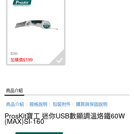
$280
199
加購價$
商品介紹
商品介紹
|
規格說明
|
包裝附件
|
購買與保固說明
ProsKit寶工 迷你USB數顯調溫烙鐵60W
(MAX)SI-160