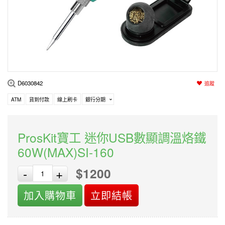
編程系列
科玩補件
家用網路
電磨/電鑽組
機器人系列
技術諮詢
居家修繕
高壓絕緣
小賽車系列
多合一系列
D6030842
追蹤
模型工具
ATM
貨到付款
線上刷卡
銀行分期
ProsKit寶工 迷你USB數顯調溫烙鐵
60W(MAX)SI-160
$1200
-
+
加入購物車
立即結帳