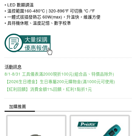
• LED 數顯調溫
• 溫控範圍160-480°C | 320-896°F 可切換 °C /°F
• 一體式拔插發熱芯 60W(max)，升溫快，維護方便
• 具待機休眠、溫度記憶、數字校準
8/1-8/31 工具儀表滿2000現折100元(組合品、特價品除外)
【2026生日禮金】生日專屬200元購物金(滿1000元可使用)
【紅利回饋】消費金額1%回饋，紅利1點折1元
加購推薦