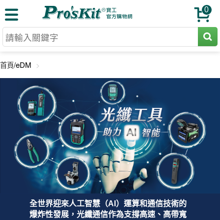
0
切割工具
首頁
/eDM
壓著鉗
收納工具
網路壓著鉗
工具組
電焊烙鐵
扳手工具
周邊配件
光纖系列
起子工具
烙鐵頭
三用電錶
A+B 組合
手鉗工具
通訊儀器
初階款8+
報價諮詢
放大工具
環境儀錶
中階款12＋
訂單查詢
舊換新方案
精密鑷子
各式鉤錶
高階挑戰款
售後服務
新品上市
綜合工具
全世界迎來人工智慧（AI）運算和通信技術的
驗電筆
課程教材
聯絡客服
爆炸性發展，光纖通信作為支撐高速、高帶寬
工具組合
電動工具