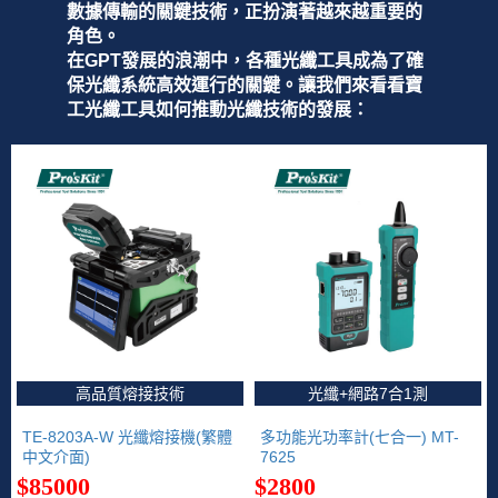
數據傳輸的關鍵技術，正扮演著越來越重要的
編程系列
科玩補件
家用網路
角色。
電磨/電鑽組
在GPT發展的浪潮中，各種光纖工具成為了確
機器人系列
技術諮詢
居家修繕
高壓絕緣
保光纖系統高效運行的關鍵。讓我們來看看寶
小賽車系列
工光纖工具如何推動光纖技術的發展：
多合一系列
模型工具
高品質熔接技術
光纖+網路7合1測
TE-8203A-W 光纖熔接機(繁體
多功能光功率計(七合一) MT-
中文介面)
7625
$85000
$2800