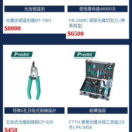
光信號識別
使用壽命達48000次
光纖信號識別儀MT-7901
FB-1688C 精密光纖切割刀 (帶
集屑盒)
$8000
$6500
特殊5孔分段式剝線設計
結構強固
五段式光纖剝線鉗CP-328
FTTH 專業光纖冷接工具組(19
件) PK-9458
$450