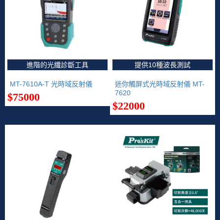
進階的光纖診斷工具
提供10種波長測試
MT-7610A-T 光時域反射儀
迷你觸屏式光時域反射儀 MT-
7620
$75000
$22000