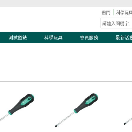
折100 🛠 工具儀表滿2,000 現折100！滿額優惠開跑！
科學玩
測試儀錶
科學玩具
會員服務
最新活