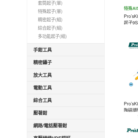
套筒起子(單)
特殊AI
特殊起子(單)
精製
Pro’
精密起子(組)
起子9SD
綜合起子(組)
多功能起子(組)
手鉗工具
精密鑷子
放大工具
電動工具
綜合工具
Pro’sK
陶磁調整
壓著鉗
網路/電話壓著鉗