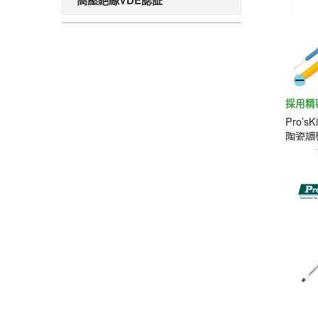
高壓絕緣VDE認証
採用精
Pro’sK
陶瓷調