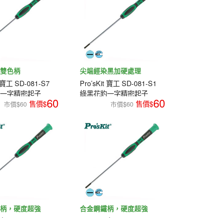
滑雙色柄
尖端經染黑加硬處理
t 寶工 SD-081-S7
Pro’sKit 寶工 SD-081-S1
豹一字精密起子
綠黑花豹一字精密起子
60
60
市價$60
市價$60
鐵柄，硬度超強
合金鋼鐵柄，硬度超強