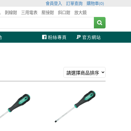
會員登入
訂單查詢
購物車(
0
)
具
剝線鉗
三用電表
壓接鉗
斜口鉗
放大鏡
動
粉絲專頁
官方網站