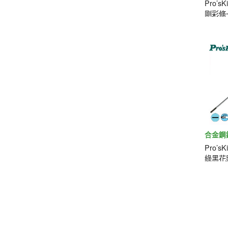
Pro’s
剛彩條
(#0*1
合金鋼
Pro’sK
綠黑花