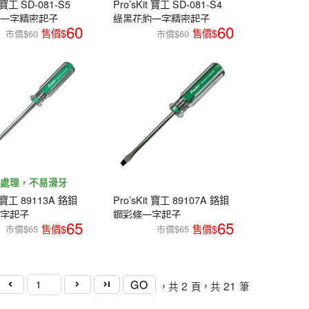
t 寶工 SD-081-S5
Pro’sKit 寶工 SD-081-S4
豹一字精密起子
綠黑花豹一字精密起子
60
60
市價$60
市價$60
磁處理，不易滑牙
it 寶工 89113A 鉻鉬
Pro’sKit 寶工 89107A 鉻鉬
一字起子
鋼彩條一字起子
65
65
0mm)
(6.0*100mm)
市價$65
市價$65
GO
2
21
，共
頁，共
筆