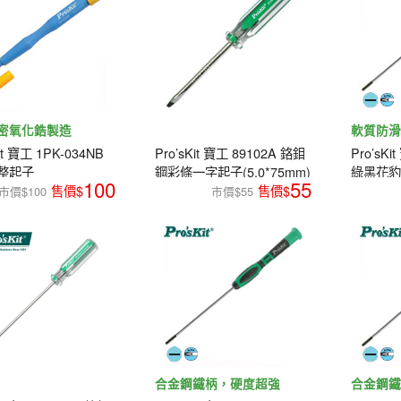
密氧化鋯製造
軟質防
it 寶工 1PK-034NB
Pro’sKit 寶工 89102A 鉻鉬
Pro’sKi
整起子
鋼彩條一字起子(5.0*75mm)
綠黑花
100
55
市價$100
市價$55
合金鋼鐵柄，硬度超強
合金鋼