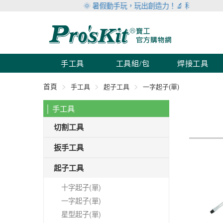
🌞 暑假動手玩，玩出創造力！🔬 科學玩具滿999
手工具
工具組/包
焊接工具
首頁
手工具
起子工具
一字起子(單)
│ 手工具
切割工具
扳手工具
起子工具
十字起子(單)
一字起子(單)
星型起子(單)