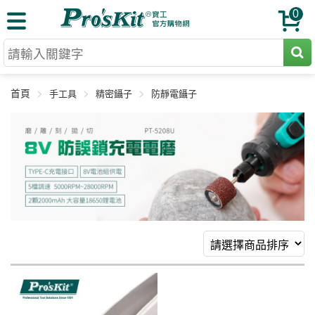
0
切割工具
首頁
手工具
精密鑷子
防靜電鑷子
壓著鉗
收納工具
網路壓著鉗
工具組
電焊烙鐵
扳手工具
周邊配件
光纖系列
起子工具
烙鐵頭
三用電錶
A+B 組合
手鉗工具
通訊儀器
初階款8+
報價諮詢
放大工具
環境儀錶
中階款12＋
訂單查詢
舊換新方案
精密鑷子
各式鉤錶
高階挑戰款
售後服務
新品上市
綜合工具
驗電筆
課程教材
聯絡客服
工具組合
電動工具