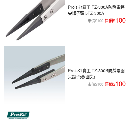
編程系列
Pro’sKit寶工 TZ-300A防靜電特
科玩補件
家用網路
電磨/電鑽組
尖鑷子頭 5TZ-300A
機器人系列
100
技術諮詢
市價$100
居家修繕
高壓絕緣
小賽車系列
多合一系列
模型工具
Pro’sKit寶工 TZ-300B防靜電圓
尖鑷子頭(圓尖)
100
市價$100