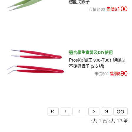
磁圓尖鑷子
100
市價$100
適合學生實習及DIY使用
ProsKit 寶工 908-T301 絕緣型
不銹鋼鑷子 (2支組)
90
市價$90
GO
1
12
，共
頁，共
筆