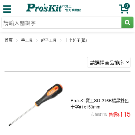
0
切割工具
首頁
手工具
起子工具
十字起子(單)
壓著鉗
收納工具
網路壓著鉗
工具組
電焊烙鐵
扳手工具
周邊配件
光纖系列
起子工具
烙鐵頭
三用電錶
A+B 組合
手鉗工具
通訊儀器
初階款8+
報價諮詢
放大工具
Pro’sKit寶工SD-216B橘黑雙色
環境儀錶
十字#1x150mm
中階款12＋
訂單查詢
舊換新方案
精密鑷子
115
市價$115
各式鉤錶
高階挑戰款
售後服務
新品上市
綜合工具
驗電筆
課程教材
聯絡客服
工具組合
電動工具