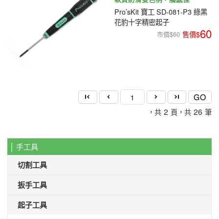
Pro’sKit 寶工 SD-081-P3 綠黑
花豹十字精密起子
60
市價$60
GO
2
26
，共
頁，共
筆
│ 手工具
切割工具
扳手工具
起子工具