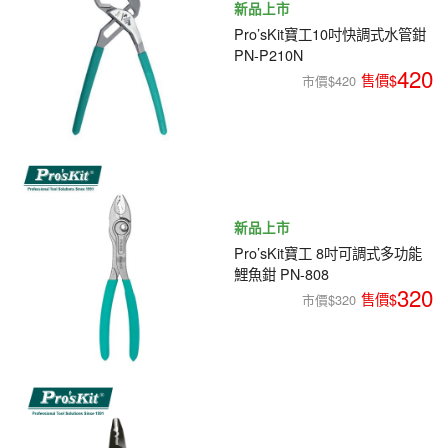
新品上市
編程系列
科玩補件
家用網路
Pro’sKit寶工10吋快調式水管鉗
電磨/電鑽組
PN-P210N
機器人系列
技術諮詢
居家修繕
420
高壓絕緣
市價$420
小賽車系列
多合一系列
模型工具
新品上市
Pro’sKit寶工 8吋可調式多功能
鯉魚鉗 PN-808
320
市價$320