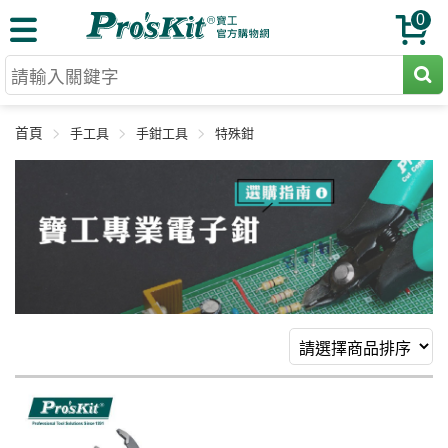
0
切割工具
首頁
手工具
手鉗工具
特殊鉗
壓著鉗
收納工具
網路壓著鉗
工具組
電焊烙鐵
扳手工具
周邊配件
光纖系列
起子工具
烙鐵頭
三用電錶
A+B 組合
手鉗工具
通訊儀器
初階款8+
報價諮詢
放大工具
環境儀錶
中階款12＋
訂單查詢
舊換新方案
精密鑷子
各式鉤錶
高階挑戰款
售後服務
新品上市
綜合工具
驗電筆
課程教材
聯絡客服
工具組合
電動工具